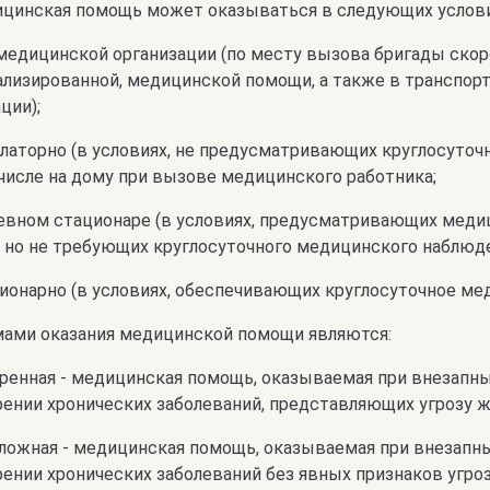
ицинская помощь может оказываться в следующих услови
медицинской организации (по месту вызова бригады скоро
ализированной, медицинской помощи, а также в транспор
ции);
латорно (в условиях, не предусматривающих круглосуточ
числе на дому при вызове медицинского работника;
невном стационаре (в условиях, предусматривающих меди
 но не требующих круглосуточного медицинского наблюден
ионарно (в условиях, обеспечивающих круглосуточное ме
мами оказания медицинской помощи являются:
ренная - медицинская помощь, оказываемая при внезапны
ении хронических заболеваний, представляющих угрозу ж
ложная - медицинская помощь, оказываемая при внезапны
ении хронических заболеваний без явных признаков угро