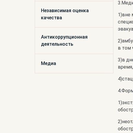
3.Мед
Независимая оценка
1)вне 
качества
специ
эвакуа
Антикоррупционная
2)амбу
деятельность
в том 
3)в д
Медиа
время,
4)стац
4.Фор
1)экст
обостр
2)неот
обостр