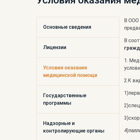
Условия оказания м
В ООО 
Основные сведения
предва
В соот
Лицензии
гражд
1. Ме
Условия оказания
услови
медицинской помощи
2.К в
1)пер
Государственные
программы
2)спец
3)скор
Надзорные и
4)пал
контролирующие органы