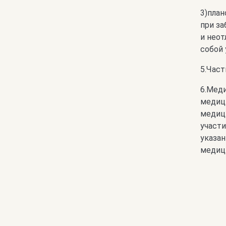
3)план
при за
и неот
собой 
5.Част
6.Мед
медиц
медиц
участ
указа
медици