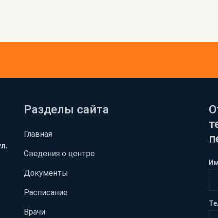
Разделы сайта
О
т
Главная
п
л.
Сведения о центре
И
Документы
Расписание
Те
Врачи