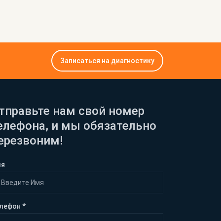
Записаться на диагностику
тправьте нам свой номер
елефона, и мы обязательно
ерезвоним!
мя
лефон *