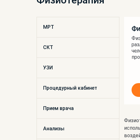
Физиотерапия
МРТ
Фи
Физ
раз
СКТ
чел
про
УЗИ
Процедурный кабинет
Прием врача
Физио
исполь
Анализы
воздей