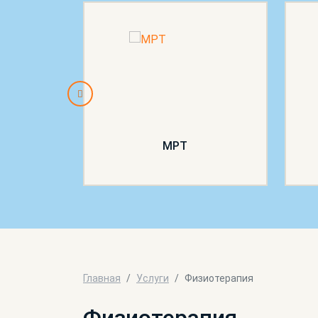
пия
МРТ
Главная
Услуги
Физиотерапия