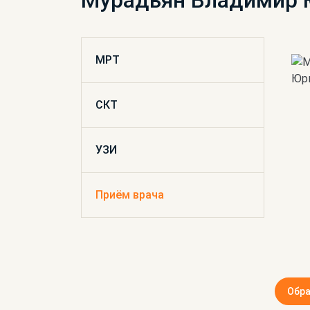
Мурадьян Владимир 
МРТ
СКТ
УЗИ
Приём врача
Обра