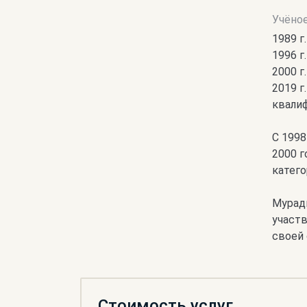
Учёно
1989 г
1996 г
2000 г
2019 
квали
С 1998
2000 г
катего
Мурадь
участ
своей 
Стоимость услуг