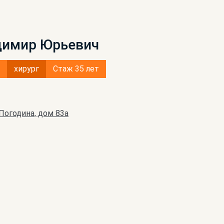
димир Юрьевич
хирург
Стаж 35 лет
 Погодина, дом 83а