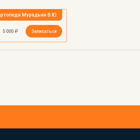
Консультация врача-травматолога-ортопеда Мурадьян В.Ю.
5 000 ₽
Записаться