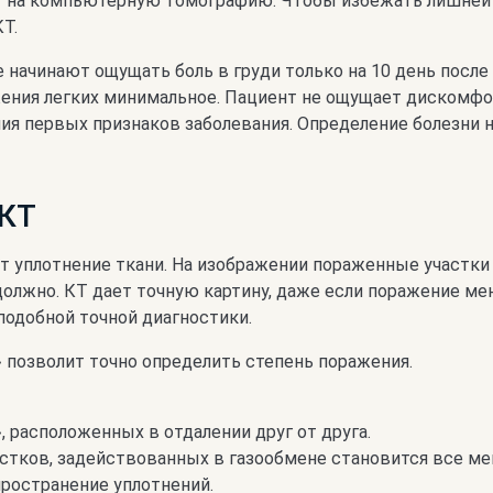
 на компьютерную томографию. Чтобы избежать лишней л
Т.
начинают ощущать боль в груди только на 10 день после 
жения легких минимальное. Пациент не ощущает дискомф
я первых признаков заболевания. Определение болезни на
 КТ
т уплотнение ткани. На изображении пораженные участки
 должно. КТ дает точную картину, даже если поражение ме
одобной точной диагностики.
 позволит точно определить степень поражения.
, расположенных в отдалении друг от друга.
астков, задействованных в газообмене становится все м
пространение уплотнений.