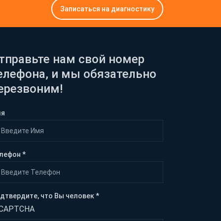
Записаться на диагностику
тправьте нам свой номер
елефона, и мы обязательно
ерезвоним!
мя
лефон *
дтвердите, что Вы человек *