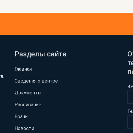
Разделы сайта
О
т
Главная
п
л.
Сведения о центре
И
Документы
Расписание
Те
Врачи
Новости