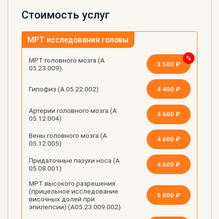
Стоимость услуг
МРТ исследования головы
МРТ головного мозга (А
3 500 ₽
05.23.009)
4 400 ₽
Гипофиз (А 05.22.002)
Артерии головного мозга (А
4 600 ₽
05.12.004)
Вены головного мозга (А
4 600 ₽
05.12.005)
Придаточные пазухи носа (А
4 600 ₽
05.08.001)
МРТ высокого разрешения
(прицельное исследование
9 000 ₽
височных долей при
эпилепсии) (А05.23.009.002)