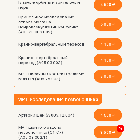
Глазные орбиты и зрительный
4 600 ₽
нерв
Прицельное исследование
ствола мозга на
6 000 ₽
нейроваскулярный конфликт
(А05.23.009.002)
4 100 ₽
Кранио-вертебральный переход
Кранио - вертебральный
4 100 ₽
переход (А05.03.003)
МРТ височных костей в режиме
8 000 ₽
NON-EPI (А06.25.003)
МРТ исследования позвоночника
4 600 ₽
Артерии шеи (А 005.12.004)
МРТ шейного отдела
3 500 ₽
позвоночника (C1-C7)
(А05.03.002.1)