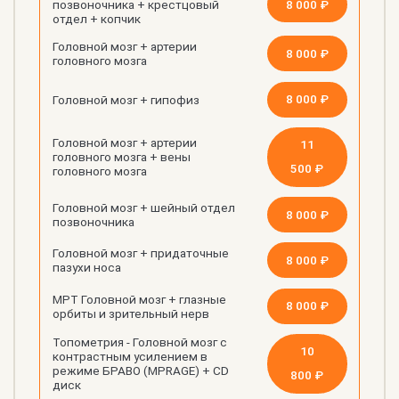
8 000 ₽
позвоночника + крестцовый
отдел + копчик
Головной мозг + артерии
8 000 ₽
головного мозга
8 000 ₽
Головной мозг + гипофиз
Головной мозг + артерии
11
головного мозга + вены
500 ₽
головного мозга
Головной мозг + шейный отдел
8 000 ₽
позвоночника
Головной мозг + придаточные
8 000 ₽
пазухи носа
МРТ Головной мозг + глазные
8 000 ₽
орбиты и зрительный нерв
Топометрия - Головной мозг с
10
контрастным усилением в
режиме БРАВО (MPRAGE) + CD
800 ₽
диск