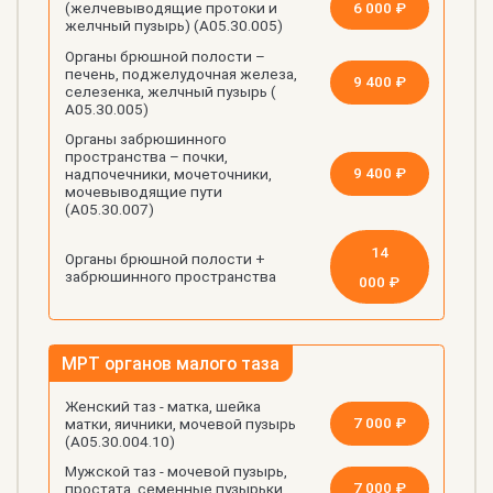
6 000 ₽
(желчевыводящие протоки и
желчный пузырь) (А05.30.005)
Органы брюшной полости –
печень, поджелудочная железа,
9 400 ₽
селезенка, желчный пузырь (
А05.30.005)
Органы забрюшинного
пространства – почки,
9 400 ₽
надпочечники, мочеточники,
мочевыводящие пути
(А05.30.007)
14
Органы брюшной полости +
забрюшинного пространства
000 ₽
МРТ органов малого таза
Женский таз - матка, шейка
7 000 ₽
матки, яичники, мочевой пузырь
(А05.30.004.10)
Мужской таз - мочевой пузырь,
7 000 ₽
простата, семенные пузырьки