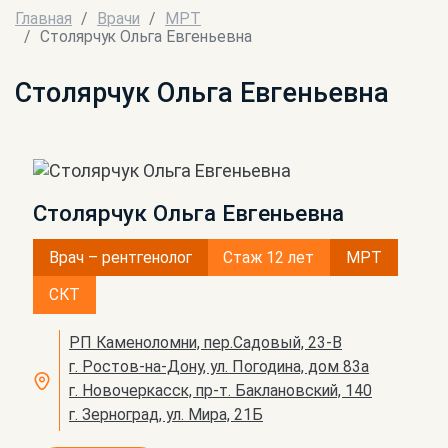
Главная
Врачи
МРТ
Столярчук Ольга Евгеньевна
Столярчук Ольга Евгеньевна
Столярчук Ольга Евгеньевна
Врач – рентгенолог
Стаж 12 лет
МРТ
СКТ
РП Каменоломни, пер.Садовый, 23-В
г. Ростов-на-Дону, ул. Погодина, дом 83а
г. Новочеркасск, пр-т. Баклановский, 140
г. Зерноград, ул. Мира, 21Б