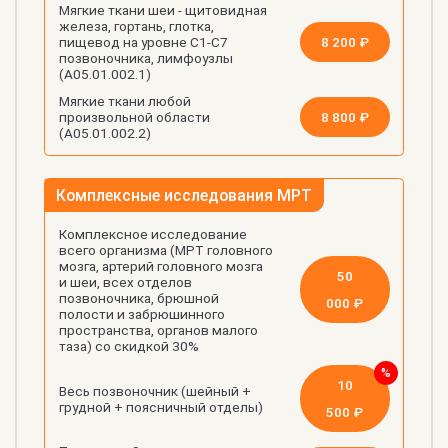
Мягкие ткани шеи - щитовидная
железа, гортань, глотка,
8 200 ₽
пищевод на уровне С1-С7
позвоночника, лимфоузлы
(А05.01.002.1)
Мягкие ткани любой
8 800 ₽
произвольной области
(А05.01.002.2)
Комплексные исследования МРТ
Комплексное исследование
всего организма (МРТ головного
мозга, артерий головного мозга
50
и шеи, всех отделов
позвоночника, брюшной
000 ₽
полости и забрюшинного
пространства, органов малого
таза) со скидкой 30%
10
Весь позвоночник (шейный +
грудной + поясничный отделы)
500 ₽