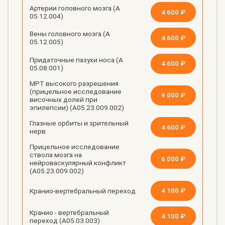
Артерии головного мозга (А
4 600 ₽
05.12.004)
Вены головного мозга (А
4 600 ₽
05.12.005)
Придаточные пазухи носа (А
4 600 ₽
05.08.001)
МРТ высокого разрешения
(прицельное исследование
9 000 ₽
височных долей при
эпилепсии) (А05.23.009.002)
Глазные орбиты и зрительный
4 600 ₽
нерв
Прицельное исследование
ствола мозга на
6 000 ₽
нейроваскулярный конфликт
(А05.23.009.002)
4 100 ₽
Кранио-вертебральный переход
Кранио - вертебральный
4 100 ₽
переход (А05.03.003)