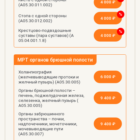
4 000 ₽
(А05.30.011.002)
Стопа с одной стороны
4 000 ₽
(А05.30.012.002)
Крестцово-подвздошные
4 000 ₽
суставы (пара суставов) (А
05.04.001.1.8)
МРТ органов брюшной полости
Холангиография
6 000 ₽
(желчевыводящие протоки и
желчный пузырь) (А05.30.005)
Органы брюшной полости –
печень, поджелудочная железа,
9 400 ₽
селезенка, желчный пузырь (
А05.30.005)
Органы забрюшинного
пространства – почки,
9 400 ₽
надпочечники, мочеточники,
мочевыводящие пути
(А05.30.007)