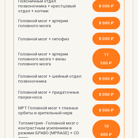
Поясничный отдел
8 000 ₽
позвоночника + крестцовый
отдел + копчик
Головной мозг + артерии
8 000 ₽
головного мозга
8 000 ₽
Головной мозг + гипофиз
Головной мозг + артерии
11
головного мозга + вены
500 ₽
головного мозга
Головной мозг + шейный отдел
8 000 ₽
позвоночника
Головной мозг + придаточные
8 000 ₽
пазухи носа
МРТ Головной мозг + глазные
8 000 ₽
орбиты и зрительный нерв
Топометрия - Головной мозг с
10
контрастным усилением в
режиме БРАВО (MPRAGE) + CD
800 ₽
диск