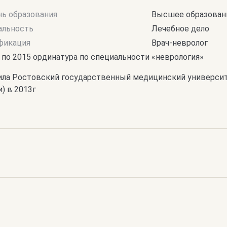
нь образования
Высшее образовани
альность
Лечебное дело
фикация
Врач-невролог
 по 2015 ординатура по специальности «неврология»
ила Ростовский государственный медицинский универси
) в 2013г