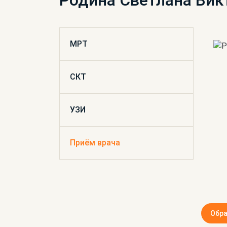
Родина Светлана Вик
МРТ
СКТ
УЗИ
Приём врача
Обра