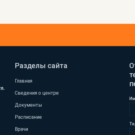
Разделы сайта
О
т
Главная
п
л.
Сведения о центре
И
Документы
Расписание
Те
Врачи