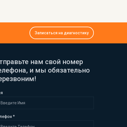
Записаться на диагностику
тправьте нам свой номер
елефона, и мы обязательно
ерезвоним!
мя
лефон *