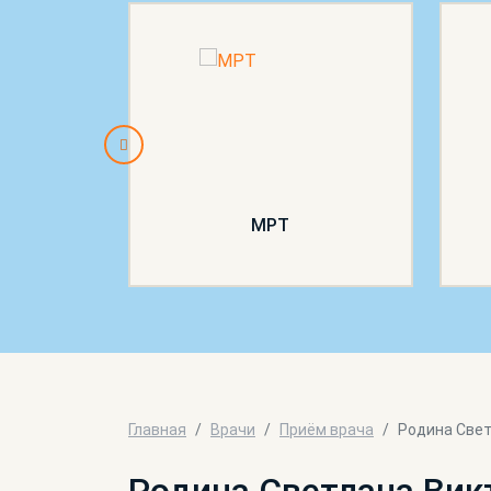
пия
МРТ
Главная
Врачи
Приём врача
Родина Свет