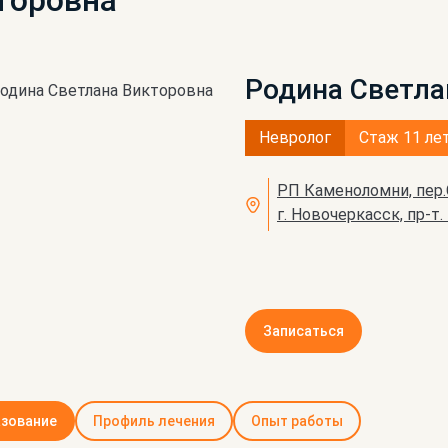
торовна
Родина Светла
Невролог
Стаж 11 ле
РП Каменоломни, пер.
г. Новочеркасск, пр-т
Записаться
зование
Профиль лечения
Опыт работы